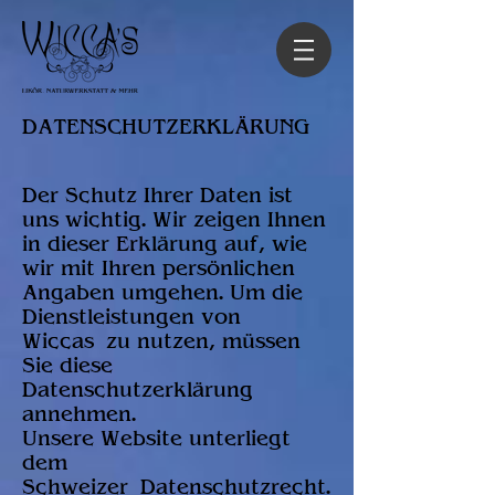
DATENSCHUTZERKLÄRUNG
Der Schutz Ihrer Daten ist
uns wichtig. Wir zeigen Ihnen
in dieser Erklärung auf, wie
wir mit Ihren persönlichen
Angaben umgehen. Um die
Dienstleistungen von
Wiccas zu nutzen, müssen
Sie diese
Datenschutzerklärung
annehmen.
Unsere Website unterliegt
dem
Schweizer Datenschutzrecht.