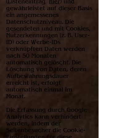
(Listeneintrag
hier
) und
gewährleistet auf dieser Basis
ein angemessenes
Datenschutzniveau. Die
gesendeten und mit Cookies,
Nutzerkennungen (z. B. User-
ID) oder Werbe-IDs
verknüpften Daten werden
nach 50 Monaten
automatisch gelöscht. Die
Löschung von Daten, deren
Aufbewahrungsdauer
erreicht ist, erfolgt
automatisch einmal im
Monat.
Die Erfassung durch Google
Analytics kann verhindert
werden, indem der
Seitenbesucher die Cookie-
Einstellungen für diese