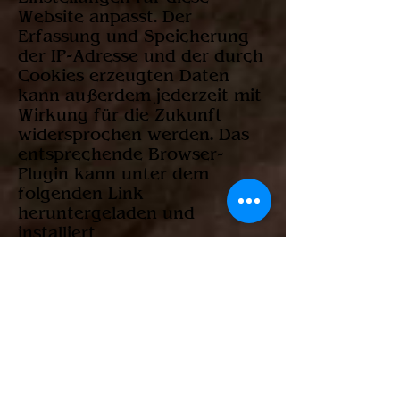
Website anpasst. Der
Erfassung und Speicherung
der IP-Adresse und der durch
Cookies erzeugten Daten
kann außerdem jederzeit mit
Wirkung für die Zukunft
widersprochen werden. Das
entsprechende Browser-
Plugin kann unter dem
folgenden Link
heruntergeladen und
installiert
werden:
https://tools.google.
com/dlpage/gaoptout
.
Der Seitenbesucher kann die
Erfassung durch Google
Analytics auf dieser Webseite
verhindern, indem er auf
folgenden Linkklickt. Es wird