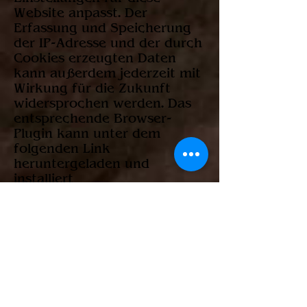
Website anpasst. Der
Erfassung und Speicherung
der IP-Adresse und der durch
Cookies erzeugten Daten
kann außerdem jederzeit mit
Wirkung für die Zukunft
widersprochen werden. Das
entsprechende Browser-
Plugin kann unter dem
folgenden Link
heruntergeladen und
installiert
werden:
https://tools.google.
com/dlpage/gaoptout
.
Der Seitenbesucher kann die
Erfassung durch Google
Analytics auf dieser Webseite
verhindern, indem er auf
folgenden Linkklickt. Es wird