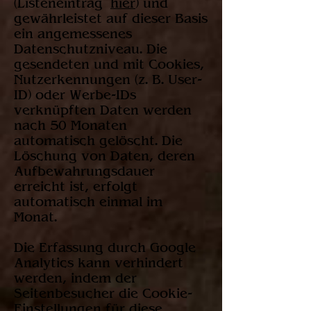
(Listeneintrag
hier
) und
gewährleistet auf dieser Basis
ein angemessenes
Datenschutzniveau. Die
gesendeten und mit Cookies,
Nutzerkennungen (z. B. User-
ID) oder Werbe-IDs
verknüpften Daten werden
nach 50 Monaten
automatisch gelöscht. Die
Löschung von Daten, deren
Aufbewahrungsdauer
erreicht ist, erfolgt
automatisch einmal im
Monat.
Die Erfassung durch Google
Analytics kann verhindert
werden, indem der
Seitenbesucher die Cookie-
Einstellungen für diese