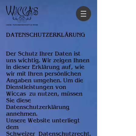
DATENSCHUTZERKLÄRUNG
Der Schutz Ihrer Daten ist
uns wichtig. Wir zeigen Ihnen
in dieser Erklärung auf, wie
wir mit Ihren persönlichen
Angaben umgehen. Um die
Dienstleistungen von
Wiccas zu nutzen, müssen
Sie diese
Datenschutzerklärung
annehmen.
Unsere Website unterliegt
dem
Schweizer Datenschutzrecht.