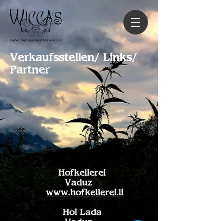
Verkaufsstellen/ Links/
Partner
Hofkellerei
Vaduz
www.hofkellerei.li
Hoi Lada