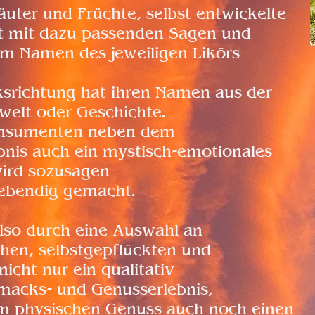
uter und Früchte, selbst entwickelte
t mit dazu passenden Sagen und
 im Namen des jeweiligen Likörs
srichtung hat ihren Namen aus der
welt oder Geschichte.
onsumenten neben dem
bnis auch ein mystisch-emotionales
wird sozusagen
 lebendig gemacht.
lso durch eine Auswahl an
chen, selbstgepflückten und
icht nur ein qualitativ
acks- und Genusserlebnis,
um physischen Genuss auch noch einen