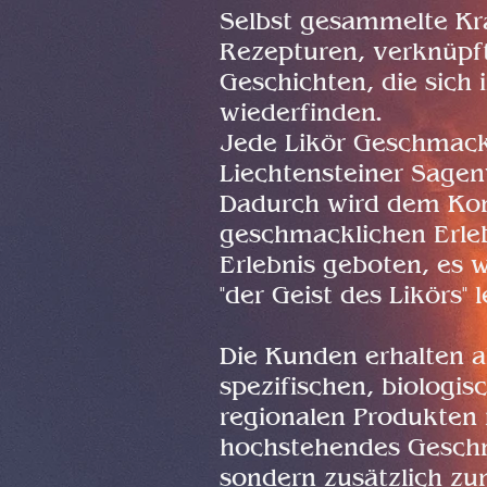
Selbst gesammelte Krä
Rezepturen, verknüpf
Geschichten, die sich
wiederfinden.
Jede Likör Geschmack
Liechtensteiner Sagen
Dadurch wird dem K
geschmacklichen Erle
Erlebnis geboten, es 
"der Geist des Likörs"
Die Kunden erhalten a
spezifischen, biologis
regionalen Produkten n
hochstehendes Geschm
sondern zusätzlich z