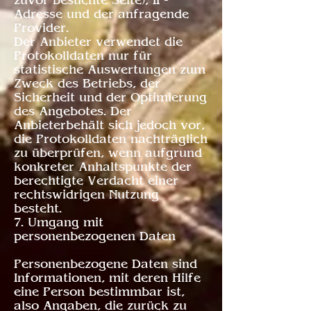
zuvor besuchte Seite), IP-
Adresse und der anfragende
Provider.
Der Anbieter verwendet die
Protokolldaten nur für
statistische Auswertungen zum
Zweck des Betriebs, der
Sicherheit und der Optimierung
des Angebotes. Der
Anbieterbehält sich jedoch vor,
die Protokolldaten nachträglich
zu überprüfen, wenn aufgrund
konkreter Anhaltspunkte der
berechtigte Verdacht einer
rechtswidrigen Nutzung
besteht.
7. Umgang mit
personenbezogenen Daten
Personenbezogene Daten sind
Informationen, mit deren Hilfe
eine Person bestimmbar ist,
also Angaben, die zurück zu