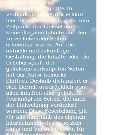
Nutzung im Falle
rechtswidriger Inhalte zu
verhindern. Der Autor erklärt
hiermit ausdrücklich, dass zum
Zeitpunkt der Linksetzung
keine illegalen Inhalte auf den
zu verlinkenden Seiten
erkennbar waren. Auf die
aktuelle und zukünftige
Gestaltung, die Inhalte oder die
Urheberschaft der
gelinkten/verknüpften Seiten
hat der Autor keinerlei
Einfluss. Deshalb distanziert er
sich hiermit ausdrücklich von
allen Inhalten aller gelinkten
/verknüpften Seiten, die nach
der Linksetzung verändert
wurden. Diese Feststellung gilt
für alle innerhalb des eigenen
Internetangebotes gesetzten
Links und Verweise sowie für