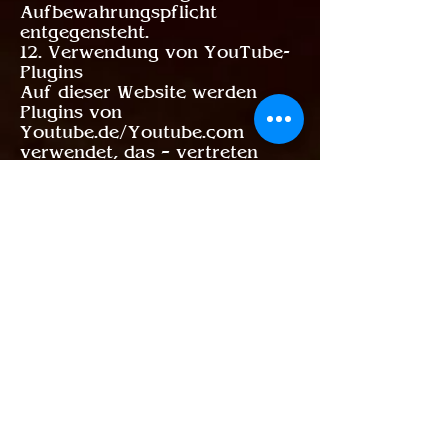
Aufbewahrungspflicht
entgegensteht.
12. Verwendung von YouTube-
Plugins
Auf dieser Website werden
Plugins von
Youtube.de/Youtube.com
verwendet, das – vertreten
durch Google Inc. – durch
Youtube, LLC, Cherry Ave.,
USA betrieben wird.Wenn Sie
mit einen solchen Plugin
versehene Internetseiten
unserer Internetpräsenz
aufrufen, wird eine Verbindung
zu den Youtube-Servern
hergestellt und dabei das
Plugin durch Mitteilung an
Ihren Browser auf der
Internetseite dargestellt.
Hierdurch wird an den
Youtube-Server übermittelt,