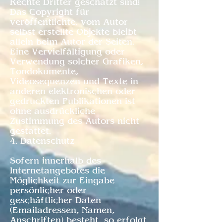
Rechte Dritter geschätzt sind!
Das Copyright für
veröffentlichte, vom Autor
selbst erstellte Objekte bleibt
allein beim Autor der Seiten.
Eine Vervielfältigung oder
Verwendung solcher Grafiken,
Tondokumente,
Videosequenzen und Texte in
anderen elektronischen oder
gedruckten Publikationen ist
ohne ausdrückliche
Zustimmung des Autors nicht
gestattet.
4. Datenschutz
Sofern innerhalb des
Internetangebotes die
Möglichkeit zur Eingabe
persönlicher oder
geschäftlicher Daten
(Emailadressen, Namen,
Anschriften) besteht, so erfolgt