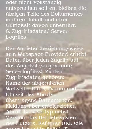
oder nicht vollständig
entsprechen sollten, bleiben die
übrigen Teile des Dokumentes
in ihrem Inhalt und ihrer
Gültigkeit davon unberührt.
6. Zugriffsdaten/ Server-
Logfiles
Der Anbieter (beziehungsweise
sein Webspace-Provider) erhebt
Daten über jeden Zugriff auf
das Angebot (so genannte
Serverlogfiles). Zu den
Zugriffsdaten gehören:
Name der abgerufenen
Webseite, Datei, Datum und
Uhrzeit des Abrufs,
übertragene Datenmenge,
Meldung über erfolgreichen
Abruf, Browsertyp nebst
Version, das Betriebssystem
des Nutzers, Referrer URL (die