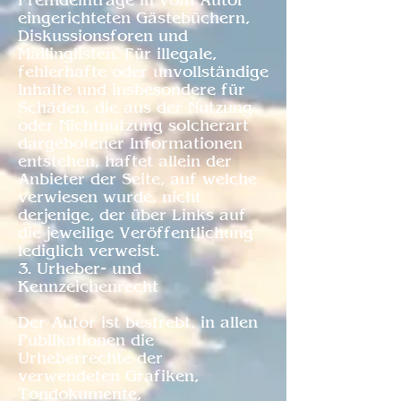
Fremdeinträge in vom Autor
eingerichteten Gästebüchern,
Diskussionsforen und
Mailinglisten. Für illegale,
fehlerhafte oder unvollständige
Inhalte und insbesondere für
Schäden, die aus der Nutzung
oder Nichtnutzung solcherart
dargebotener Informationen
entstehen, haftet allein der
Anbieter der Seite, auf welche
verwiesen wurde, nicht
derjenige, der über Links auf
die jeweilige Veröffentlichung
lediglich verweist.
3. Urheber- und
Kennzeichenrecht
Der Autor ist bestrebt, in allen
Publikationen die
Urheberrechte der
verwendeten Grafiken,
Tondokumente,