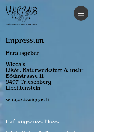
Impressum
Herausgeber
Wicca`s
Likör, Naturwerkstatt & mehr
Bödastrasse 11
9497 Triesenberg,
Liechtenstein
wiccas@wiccas.li
Haftungsausschluss: