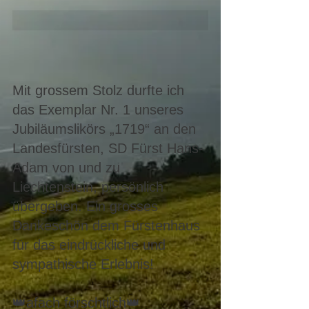
Mit grossem Stolz durfte ich 
das Exemplar Nr. 1 unseres 
Jubiläumslikörs „1719“ an den 
Landesfürsten, SD Fürst Hans-
Adam von und zu 
Liechtenstein, persönlich 
übergeben. Ein grosses 
Dankeschön dem Fürstenhaus 
für das eindrückliche und 
sympathische Erlebnis! 
👑afach förschtlich👑